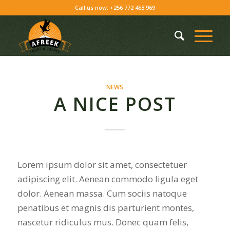
Skip
Call us now: +256 772 453 969
to
Content
NEWS
A NICE POST
Lorem ipsum dolor sit amet, consectetuer
adipiscing elit. Aenean commodo ligula eget
dolor. Aenean massa. Cum sociis natoque
penatibus et magnis dis parturient montes,
nascetur ridiculus mus. Donec quam felis,